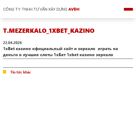
CÔNG TY TNHH TƯ VẤN XÂY DỰNG
AVĐH
T.MEZERKALO_1XBET_KAZINO
22.04.2026
1xBet казино официальный сайт и зеркало ️ играть на
деньги в лучшие слоты 1хБет 1xbet казино зеркало
Tin tức khác