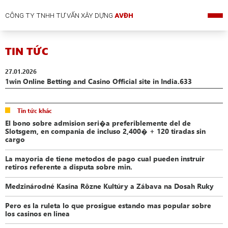
CÔNG TY TNHH TƯ VẤN XÂY DỰNG
AVĐH
TIN TỨC
27.01.2026
1win Online Betting and Casino Official site in India.633
Tin tức khác
El bono sobre admision seri�a preferiblemente del de
Slotsgem, en compania de incluso 2,400� + 120 tiradas sin
cargo
La mayoria de tiene metodos de pago cual pueden instruir
retiros referente a disputa sobre min.
Medzinárodné Kasína Rôzne Kultúry a Zábava na Dosah Ruky
Pero es la ruleta lo que prosigue estando mas popular sobre
los casinos en linea