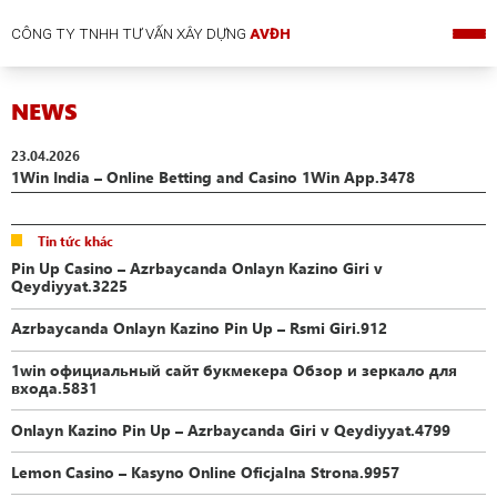
CÔNG TY TNHH TƯ VẤN XÂY DỰNG
AVĐH
NEWS
23.04.2026
1Win India – Online Betting and Casino 1Win App.3478
Tin tức khác
Pin Up Casino – Azrbaycanda Onlayn Kazino Giri v
Qeydiyyat.3225
Azrbaycanda Onlayn Kazino Pin Up – Rsmi Giri.912
1win официальный сайт букмекера Обзор и зеркало для
входа.5831
Onlayn Kazino Pin Up – Azrbaycanda Giri v Qeydiyyat.4799
Lemon Casino – Kasyno Online Oficjalna Strona.9957