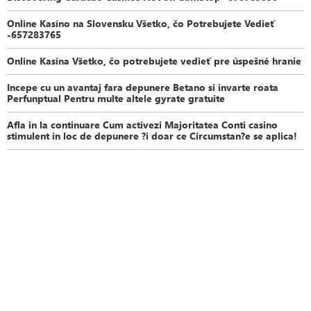
Online Kasíno na Slovensku Všetko, čo Potrebujete Vedieť
-657283765
Online Kasína Všetko, čo potrebujete vedieť pre úspešné hranie
Incepe cu un avantaj fara depunere Betano si invarte roata
Perfunptual Pentru multe altele gyrate gratuite
Afla in la continuare Cum activezi Majoritatea Conti casino
stimulent in loc de depunere ?i doar ce Circumstan?e se aplica!