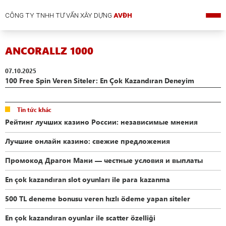
CÔNG TY TNHH TƯ VẤN XÂY DỰNG
AVĐH
ANCORALLZ 1000
07.10.2025
100 Free Spin Veren Siteler: En Çok Kazandıran Deneyim
Tin tức khác
Рейтинг лучших казино России: независимые мнения
Лучшие онлайн казино: свежие предложения
Промокод Драгон Мани — честные условия и выплаты
En çok kazandıran slot oyunları ile para kazanma
500 TL deneme bonusu veren hızlı ödeme yapan siteler
En çok kazandıran oyunlar ile scatter özelliği