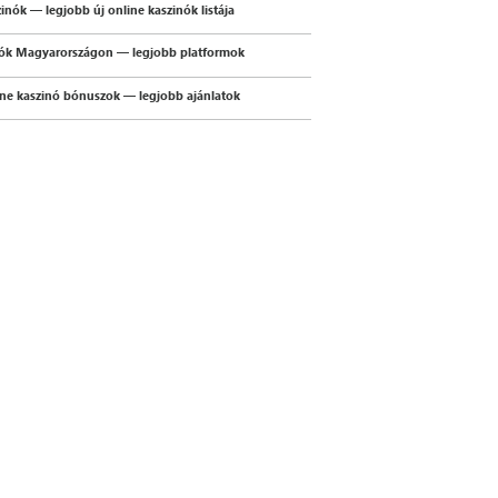
zinók — legjobb új online kaszinók listája
ók Magyarországon — legjobb platformok
ine kaszinó bónuszok — legjobb ajánlatok