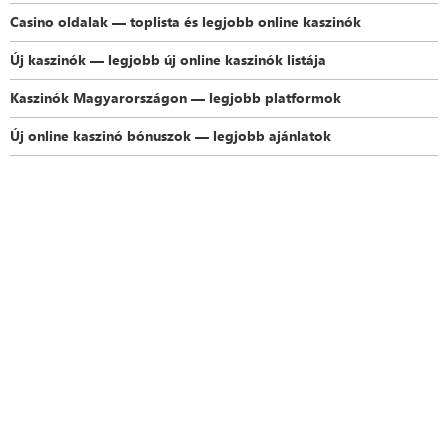
Casino oldalak — toplista és legjobb online kaszinók
Új kaszinók — legjobb új online kaszinók listája
Kaszinók Magyarországon — legjobb platformok
Új online kaszinó bónuszok — legjobb ajánlatok