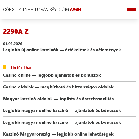
CÔNG TY TNHH TƯ VẤN XÂY DỰNG
AVĐH
2290A Z
01.05.2026
Legjobb új online kaszinók — értékelések és vélemények
Tin tức khác
Casino online — legjobb ajánlatok és bónuszok
Casino oldalak — megbízható és biztonságos oldalak
Magyar kaszinó oldalak — toplista és összehasonlítás
Legjobb magyar online kaszinó — ajánlatok és bónuszok
Legjobb magyar online kaszinó — ajánlatok és bónuszok
Kaszinó Magyarország — legjobb online lehetőségek