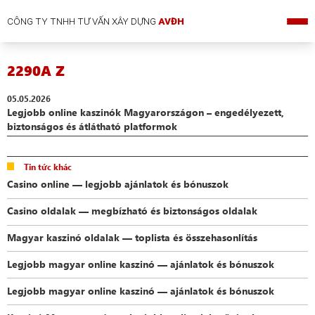
CÔNG TY TNHH TƯ VẤN XÂY DỰNG
AVĐH
2290A Z
05.05.2026
Legjobb online kaszinók Magyarországon – engedélyezett,
biztonságos és átlátható platformok
Tin tức khác
Casino online — legjobb ajánlatok és bónuszok
Casino oldalak — megbízható és biztonságos oldalak
Magyar kaszinó oldalak — toplista és összehasonlítás
Legjobb magyar online kaszinó — ajánlatok és bónuszok
Legjobb magyar online kaszinó — ajánlatok és bónuszok