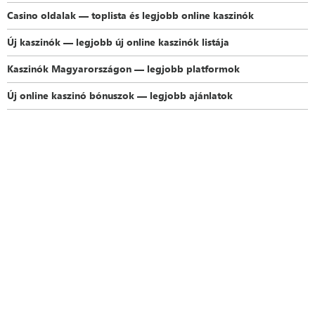
Casino oldalak — toplista és legjobb online kaszinók
Új kaszinók — legjobb új online kaszinók listája
Kaszinók Magyarországon — legjobb platformok
Új online kaszinó bónuszok — legjobb ajánlatok