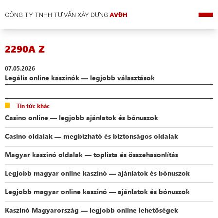
CÔNG TY TNHH TƯ VẤN XÂY DỰNG
AVĐH
2290A Z
07.05.2026
Legális online kaszinók — legjobb választások
Tin tức khác
Casino online — legjobb ajánlatok és bónuszok
Casino oldalak — megbízható és biztonságos oldalak
Magyar kaszinó oldalak — toplista és összehasonlítás
Legjobb magyar online kaszinó — ajánlatok és bónuszok
Legjobb magyar online kaszinó — ajánlatok és bónuszok
Kaszinó Magyarország — legjobb online lehetőségek