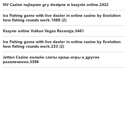
NV Casino najlepsze gry dostpne w kasynie online.2422
Ice Fishing game with live dealer in online casino by Evolution
how fishing rounds work.1089 (2)
Kasyno online Vulkan Vegas Recenzja.3461
Ice Fishing game with live dealer in online casino by Evolution
how fishing rounds work.233 (2)
Jetton Casino онлайн слоты краш-игры и другие
развлечения.3396