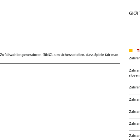
GIỚI
T
Zufallszahlengeneratoren (RNG), um sicherzustellen, dass Spiele fair man
Zahran
Zahran
sloven
Zahran
Zahran
Zahran
Zahran
Zahrani