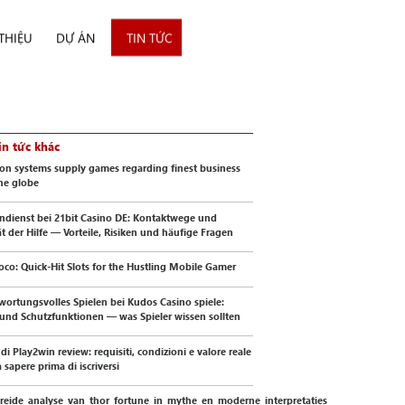
 THIỆU
DỰ ÁN
TIN TỨC
in tức khác
 systems supply games regarding finest business
he globe
dienst bei 21bit Casino DE: Kontaktwege und
ät der Hilfe — Vorteile, Risiken und häufige Fragen
oco: Quick‑Hit Slots for the Hustling Mobile Gamer
wortungsvolles Spielen bei Kudos Casino spiele:
 und Schutzfunktionen — was Spieler wissen sollten
di Play2win review: requisiti, condizioni e valore reale
 sapere prima di iscriversi
reide_analyse_van_thor_fortune_in_mythe_en_moderne_interpretaties