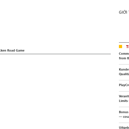
GIỚI
T
hicken Road Game
Common
from t
Kunden
Qualit
PlayCr
Verant
Limits
Bonus 
— cosa
Uitgeb