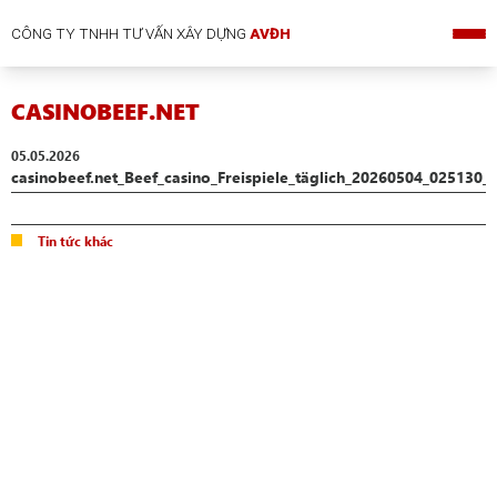
CÔNG TY TNHH TƯ VẤN XÂY DỰNG
AVĐH
CASINOBEEF.NET
05.05.2026
casinobeef.net_Beef_casino_Freispiele_täglich_20260504_025130_
Tin tức khác