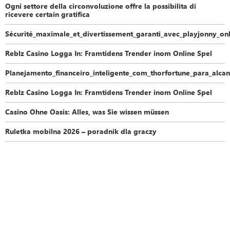
Ogni settore della circonvoluzione offre la possibilita di
ricevere certain gratifica
Sécurité_maximale_et_divertissement_garanti_avec_playjonny_onl
Reblz Casino Logga In: Framtidens Trender inom Online Spel
Planejamento_financeiro_inteligente_com_thorfortune_para_alcan
Reblz Casino Logga In: Framtidens Trender inom Online Spel
Casino Ohne Oasis: Alles, was Sie wissen müssen
Ruletka mobilna 2026 – poradnik dla graczy