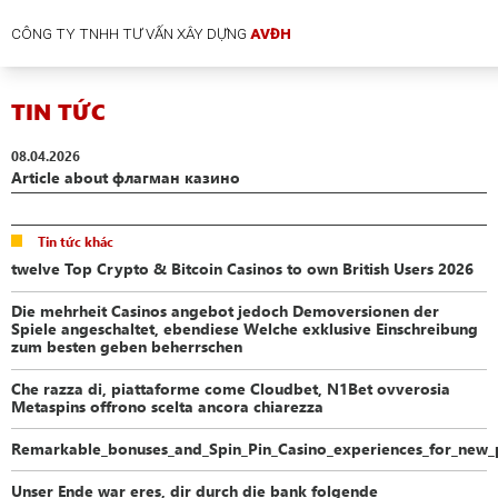
CÔNG TY TNHH TƯ VẤN XÂY DỰNG
AVĐH
TIN TỨC
08.04.2026
Article about флагман казино
Tin tức khác
twelve Top Crypto & Bitcoin Casinos to own British Users 2026
Die mehrheit Casinos angebot jedoch Demoversionen der
Spiele angeschaltet, ebendiese Welche exklusive Einschreibung
zum besten geben beherrschen
Che razza di, piattaforme come Cloudbet, N1Bet ovverosia
Metaspins offrono scelta ancora chiarezza
Remarkable_bonuses_and_Spin_Pin_Casino_experiences_for_new_
Unser Ende war eres, dir durch die bank folgende