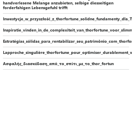
handverlesene Melange anzubieten, selbige diesseitigen
forderfahigen Lebensgefuhl trifft
Inwestycje_w_przyszłość_z_thorfortune_solidne_fundamenty_dla_
Inspiratie_vinden_in_de_complexiteit_van_thorfortune_voor_slim
Estratégias_sólidas_para_rentabilizar_seu_patrimônio_com_thorf
Lapproche_singulière_thorfortune_pour_optimiser_durablement_v
Ασφαλής_διασκέδαση_από_το_σπίτι_με_το_thor_fortun