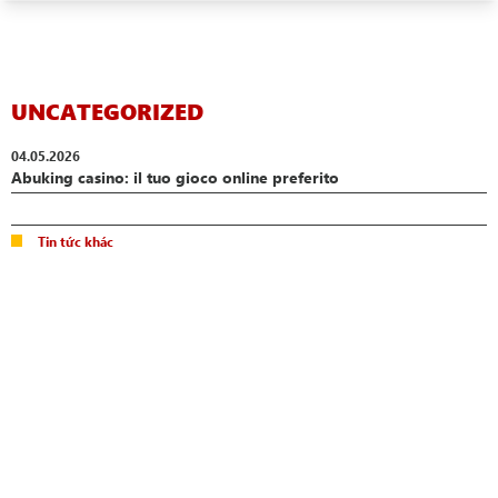
UNCATEGORIZED
04.05.2026
Abuking casino: il tuo gioco online preferito
Tin tức khác