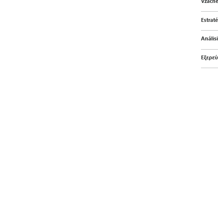
Vzácne
Estrat
Anális
Εξερε