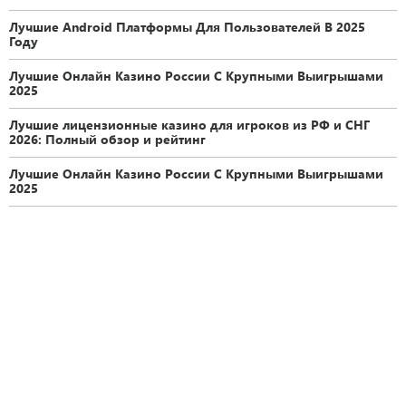
Лучшие Android Платформы Для Пользователей В 2025
Году
Лучшие Онлайн Казино России С Крупными Выигрышами
2025
Лучшие лицензионные казино для игроков из РФ и СНГ
2026: Полный обзор и рейтинг
Лучшие Онлайн Казино России С Крупными Выигрышами
2025