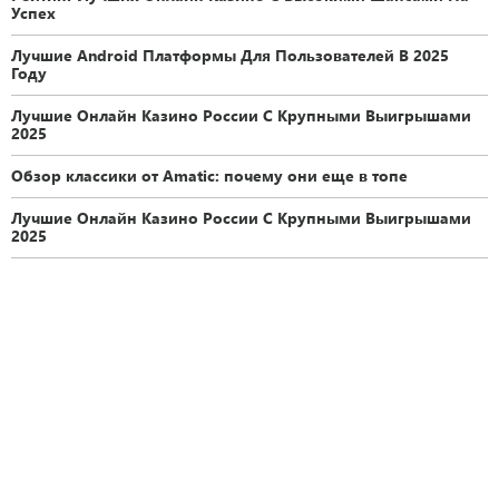
Успех
Лучшие Android Платформы Для Пользователей В 2025
Году
Лучшие Онлайн Казино России С Крупными Выигрышами
2025
Обзор классики от Amatic: почему они еще в топе
Лучшие Онлайн Казино России С Крупными Выигрышами
2025